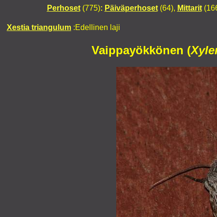
Perhoset
(775)
:
Päiväperhoset
(64),
Mittarit
(16
Xestia triangulum
:Edellinen laji
Vaippayökkönen (
Xyle