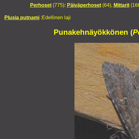
Perhoset
(775)
:
Päiväperhoset
(64),
Mittarit
(16
Plusia putnami
:Edellinen laji
Punakehnäyökkönen (
P