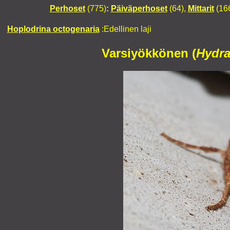
Perhoset
(775)
:
Päiväperhoset
(64),
Mittarit
(16
Hoplodrina octogenaria
:Edellinen laji
Varsiyökkönen (
Hydra