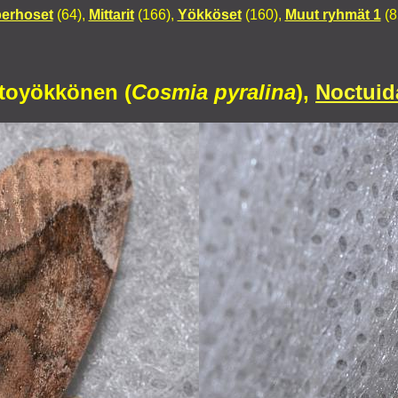
perhoset
(64),
Mittarit
(166),
Yökköset
(160),
Muut ryhmät 1
(8
toyökkönen (
Cosmia pyralina
),
Noctuid