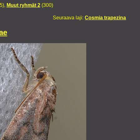
5),
Muut ryhmät 2
(300)
Seuraava laji:
Cosmia trapezina
ae