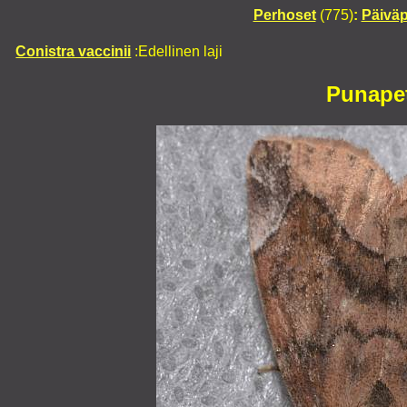
Perhoset
(775)
:
Päivä
Conistra vaccinii
:Edellinen laji
Punape