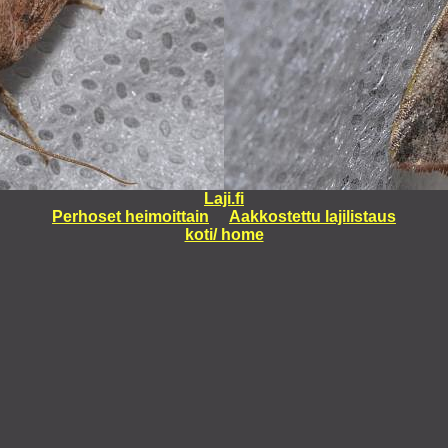
Laji.fi
Perhoset heimoittain
Aakkostettu lajilistaus
koti/ home