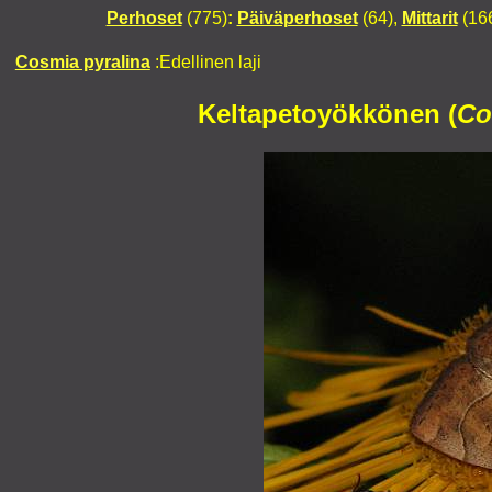
Perhoset
(775)
:
Päiväperhoset
(64),
Mittarit
(16
Cosmia pyralina
:Edellinen laji
Keltapetoyökkönen (
Co